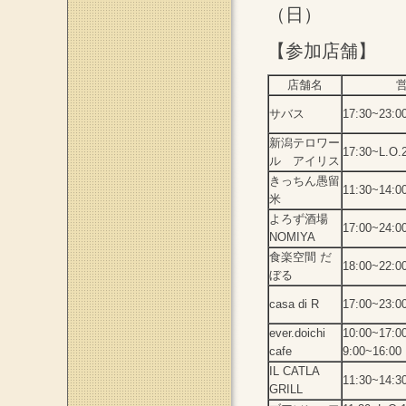
（日）
【参加店舗】
店舗名
サバス
17:30~23:0
新潟テロワー
17:30~L.O.
ル アイリス
きっちん愚留
11:30~14:0
米
よろず酒場
17:00~24:0
NOMIYA
食楽空間 だ
18:00~22:0
ぼる
casa di R
17:00~23:0
ever.doichi
10:00~17
cafe
9:00~16:
IL CATLA
11:30~14:3
GRILL