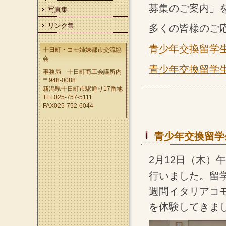
募集のご案内」
写真集
リンク集
多くの皆様のご
青少年交換留学
十日町・コモ姉妹都市交流協
会
青少年交換留学
事務局 十日町商工会議所内
〒948-0088
新潟県十日町市駅通り17番地
TEL025-757-5111
FAX025-752-6044
青少年交換留学
2月12日（木）
行いました。留学
週間イタリアコ
を体験してきま