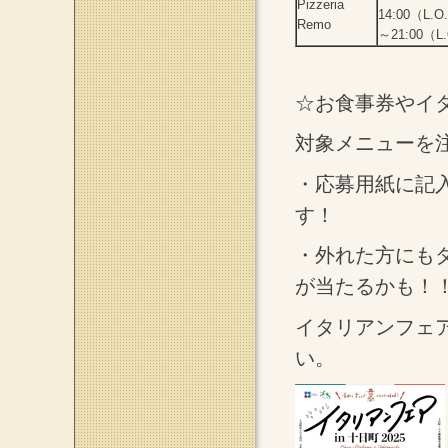
Pizzeria
14:00（L.O
Remo
～21:00（L.
☆お食事券やイ
対象メニューを
・応募用紙に記
す！
・外れた方にも
が当たるかも！
イタリアンフェ
い。