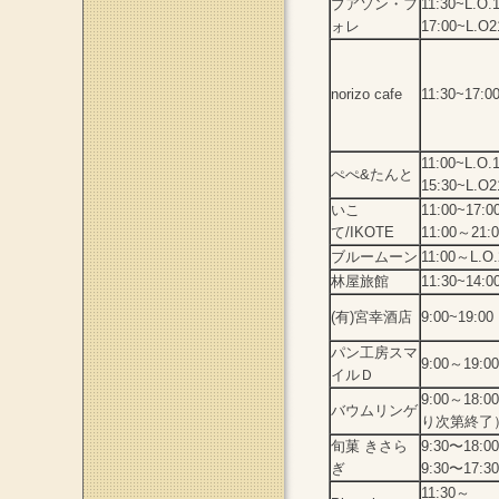
ブアソン・フ
11:30~L.O.
ォレ
17:00~L.O2
norizo cafe
11:30~17:0
11:00~L.O.
ぺぺ&たんと
15:30~L.O2
いこ
11:00~1
て/IKOTE
11:00～2
ブルームーン
11:00～L.O.
林屋旅館
11:30~14:
(有)宮幸酒店
9:00~19:00
パン工房スマ
9:00～19:00
イルＤ
9:00～18
バウムリンゲ
り次第終了
旬菓 きさら
9:30〜18
ぎ
9:30〜17
11:30～